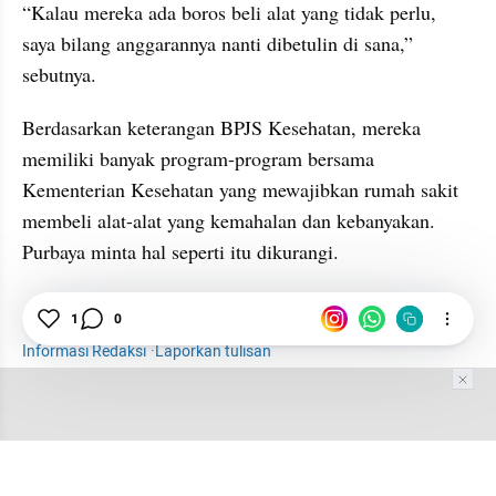
“Kalau mereka ada boros beli alat yang tidak perlu, 
saya bilang anggarannya nanti dibetulin di sana,” 
sebutnya.
Berdasarkan keterangan BPJS Kesehatan, mereka 
memiliki banyak program-program bersama 
Kementerian Kesehatan yang mewajibkan rumah sakit 
membeli alat-alat yang kemahalan dan kebanyakan. 
Purbaya minta hal seperti itu dikurangi.
Prabowo
BPJS
BPJS Kesehatan
Sektor Riil
1
0
Informasi Redaksi
·
Laporkan tulisan
Tim Editor
Editor Section