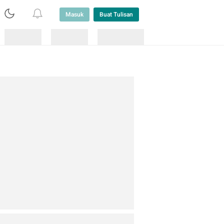
Masuk
Buat Tulisan
Loading
Loading
Lainnya