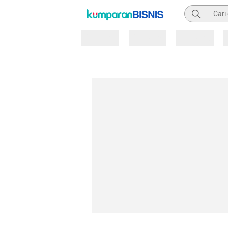
Pencarian
Loading
Loading
Loading