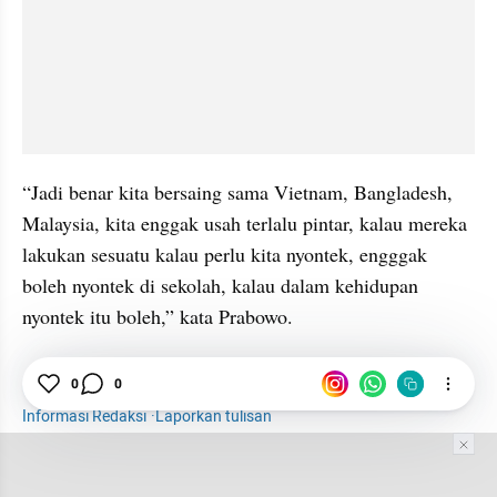
“Jadi benar kita bersaing sama Vietnam, Bangladesh, 
Malaysia, kita enggak usah terlalu pintar, kalau mereka 
lakukan sesuatu kalau perlu kita nyontek, engggak 
boleh nyontek di sekolah, kalau dalam kehidupan 
nyontek itu boleh,” kata Prabowo.
Prabowo
Trump
Tarif Trump
Makroekonomi
0
0
Informasi Redaksi
·
Laporkan tulisan
Tim Editor
Editor Section