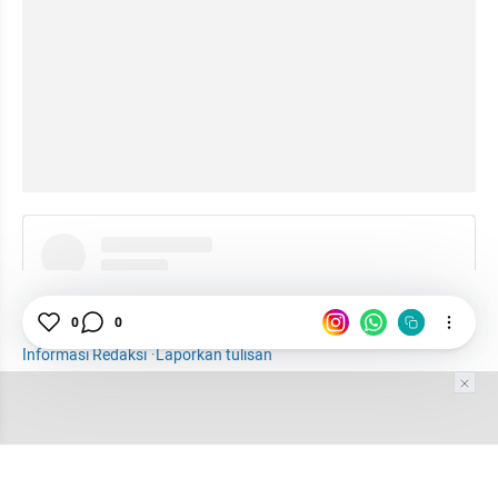
instagram embed
Timah
Purbaya
BKPM
Malaysia
Energi
0
0
Informasi Redaksi
·
Laporkan tulisan
Tim Editor
Editor Section