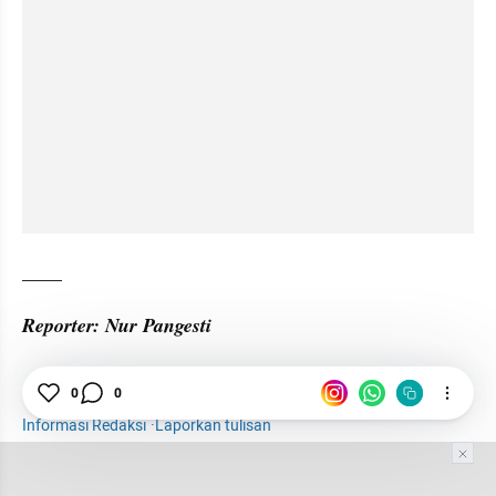
____
Reporter: Nur Pangesti
0
0
Kelapa
Ekspor
Sulbar
Sektor Riil
Informasi Redaksi
·
Laporkan tulisan
Tim Editor
Editor Section