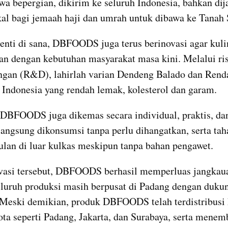
wa bepergian, dikirim ke seluruh Indonesia, bahkan dija
kal bagi jemaah haji dan umrah untuk dibawa ke Tanah 
enti di sana, DBFOODS juga terus berinovasi agar kuli
van dengan kebutuhan masyarakat masa kini. Melalui ris
gan (R&D), lahirlah varian Dendeng Balado dan Rend
 Indonesia yang rendah lemak, kolesterol dan garam. 
, DBFOODS juga dikemas secara individual, praktis, dan
langsung dikonsumsi tanpa perlu dihangatkan, serta tah
ulan di luar kulkas meskipun tanpa bahan pengawet.
vasi tersebut, DBFOODS berhasil memperluas jangkauan
seluruh produksi masih berpusat di Padang dengan dukun
Meski demikian, produk DBFOODS telah terdistribusi 
ota seperti Padang, Jakarta, dan Surabaya, serta menemb