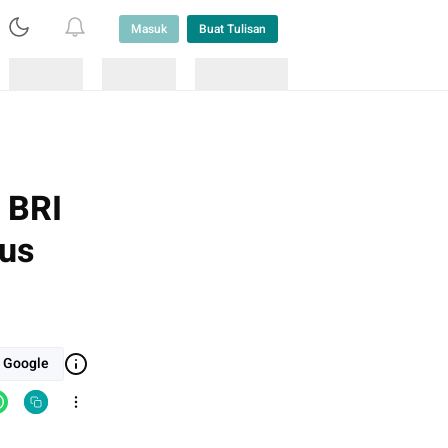
Masuk
Buat Tulisan
Loading
Loading
Lainnya
 BRI
us
i Google