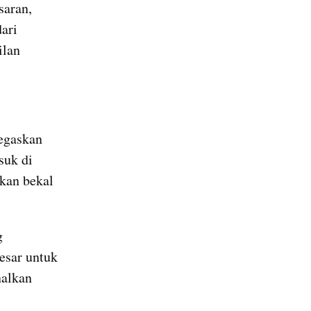
aran, 
dari 
lan 
egaskan 
uk di 
kan bekal 
 
sar untuk 
alkan 