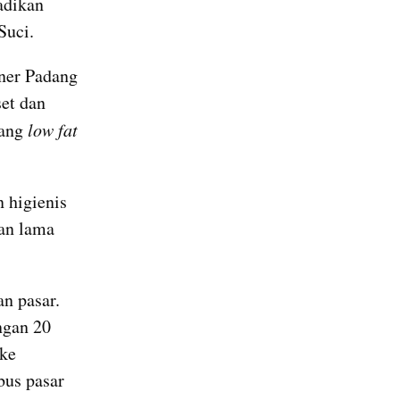
dikan 
Suci.
ner Padang 
et dan 
ang 
low fat
 higienis 
an lama 
 pasar. 
gan 20 
ke 
us pasar 