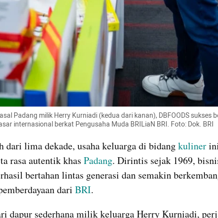
 asal Padang milik Herry Kurniadi (kedua dari kanan), DBFOODS sukses 
sar internasional berkat Pengusaha Muda BRILiaN BRI. Foto: Dok. BRI
h dari lima dekade, usaha keluarga di bidang 
kuliner
 in
ta rasa autentik khas 
Padang
. Dirintis sejak 1969, bisn
erhasil bertahan lintas generasi dan semakin berkemban
pemberdayaan dari 
BRI
.
ri dapur sederhana milik keluarga Herry Kurniadi, perj