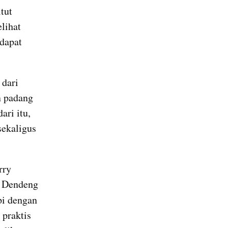
ut 
ihat 
dapat 
dari 
 padang 
ri itu, 
ekaligus 
ry 
Dendeng 
i dengan 
praktis 