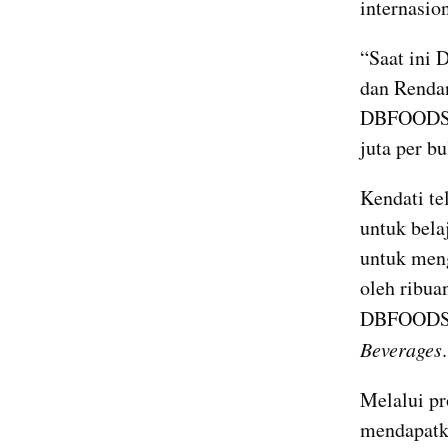
internasio
“Saat ini
dan Rendan
DBFOODS sa
juta per bu
Kendati te
untuk bel
untuk meng
oleh ribua
DBFOODS b
Beverages
.
Melalui pr
mendapatk