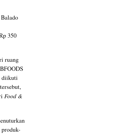
Balado 
Rp 350 
i ruang 
 DBFOODS 
iikuti 
ersebut, 
i 
Food & 
enuturkan 
 produk-