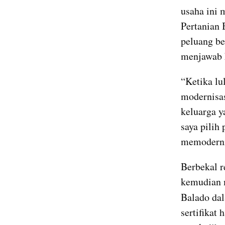
usaha ini 
Pertanian 
peluang be
menjawab k
“Ketika lu
modernisas
keluarga ya
saya pilih
memodernis
Berbekal r
kemudian 
Balado da
sertifikat