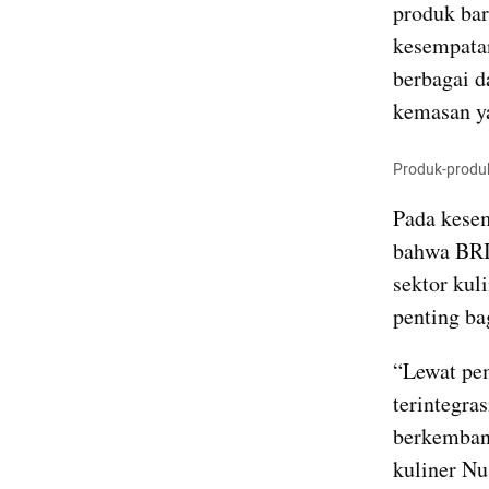
produk bar
kesempata
berbagai d
kemasan ya
Produk-produk
Pada kesem
bahwa BRI
sektor kul
penting ba
“Lewat pe
terintegra
berkemban
kuliner Nu