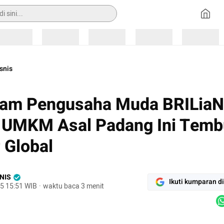
Loading
Loading
Loading
Loading
Loading
snis
am Pengusaha Muda BRILiaN
 UMKM Asal Padang Ini Temb
 Global
NIS
Ikuti kumparan d
5 15:51 WIB
·
waktu baca 3 menit