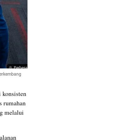
Perbesar
berkembang 
i konsisten 
is rumahan 
g melalui 
alanan 