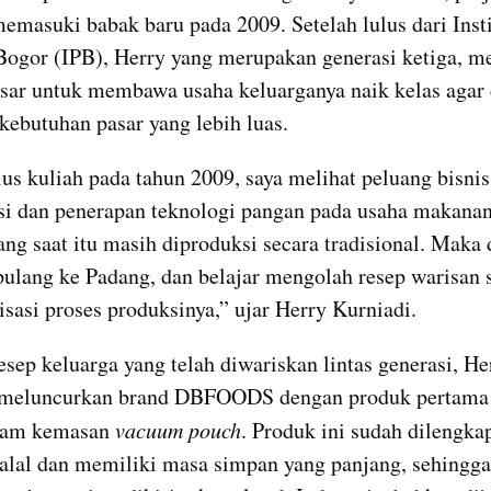
memasuki babak baru pada 2009. Setelah lulus dari Instit
Bogor (IPB), Herry yang merupakan generasi ketiga, mel
sar untuk membawa usaha keluarganya naik kelas agar 
ebutuhan pasar yang lebih luas.
lus kuliah pada tahun 2009, saya melihat peluang bisnis 
i dan penerapan teknologi pangan pada usaha makanan
ng saat itu masih diproduksi secara tradisional. Maka da
 pulang ke Padang, dan belajar mengolah resep warisan s
asi proses produksinya,” ujar Herry Kurniadi.
esep keluarga yang telah diwariskan lintas generasi, Her
meluncurkan brand DBFOODS dengan produk pertama 
lam kemasan 
vacuum pouch
. Produk ini sudah dilengkap
 halal dan memiliki masa simpan yang panjang, sehingga 