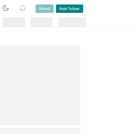
Masuk
Buat Tulisan
Loading
Loading
Lainnya