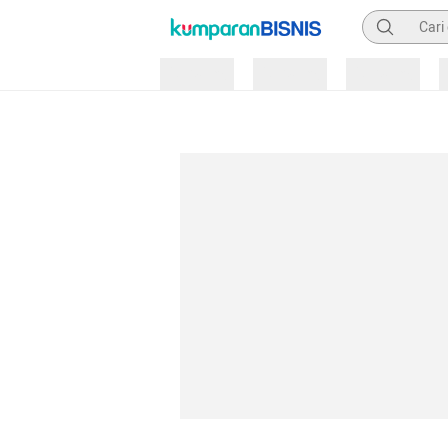
Pencarian
Loading
Loading
Loading