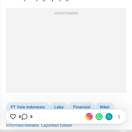
ADVERTISEMENT
PT Vale Indonesia
Laba
Finansial
Nikel
Energi
0
0
Informasi Redaksi
·
Laporkan tulisan