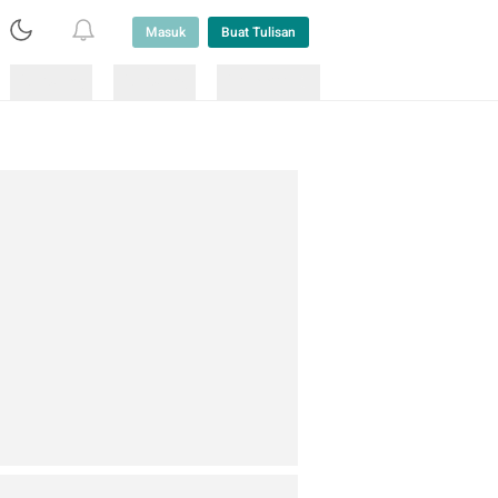
Masuk
Buat Tulisan
Loading
Loading
Lainnya