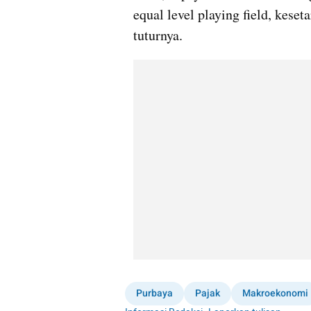
equal level playing field, keset
tuturnya.
Purbaya
Pajak
Makroekonomi