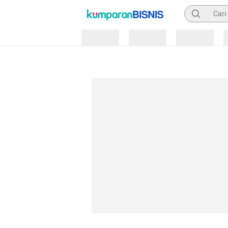
Pencarian
Loading
Loading
Loading