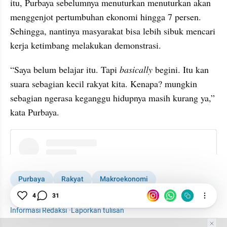
itu, Purbaya sebelumnya menuturkan menuturkan akan 
menggenjot pertumbuhan ekonomi hingga 7 persen. 
Sehingga, nantinya masyarakat bisa lebih sibuk mencari 
kerja ketimbang melakukan demonstrasi.
“Saya belum belajar itu. Tapi 
basically
 begini. Itu kan 
suara sebagian kecil rakyat kita. Kenapa? mungkin 
sebagian ngerasa keganggu hidupnya masih kurang ya,” 
kata Purbaya.
instagram embed
Purbaya
Rakyat
Makroekonomi
Reshuffle Kabinet Prabowo
4
31
Informasi Redaksi
·
Laporkan tulisan
Tim Editor