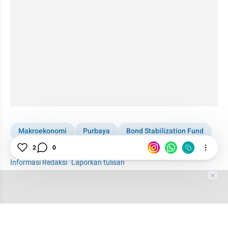
Makroekonomi
Purbaya
Bond Stabilization Fund
Obligasi
Rupiah
Dolar AS
SBN
2
0
Informasi Redaksi
·
Laporkan tulisan
Tim Editor
Editor Section