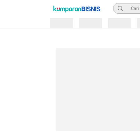
Pencarian
Loading
Loading
Loading