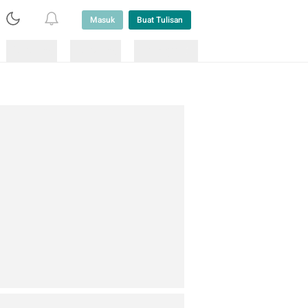
Masuk
Buat Tulisan
Loading
Loading
Lainnya