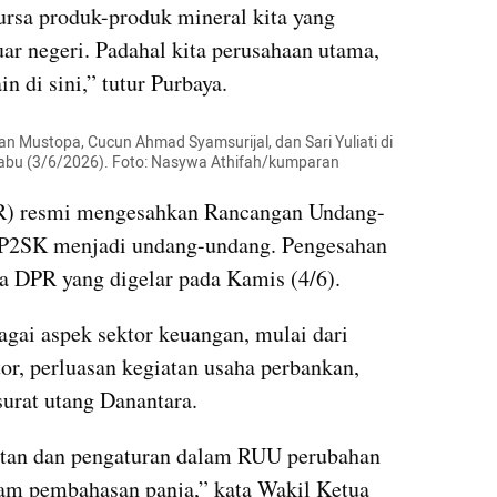
ursa produk-produk mineral kita yang 
uar negeri. Padahal kita perusahaan utama, 
in di sini,” tutur Purbaya.
 Mustopa, Cucun Ahmad Syamsurijal, dan Sari Yuliati di 
Rabu (3/6/2026). Foto: Nasywa Athifah/kumparan
R) resmi mengesahkan Rancangan Undang-
P2SK menjadi undang-undang. Pengesahan 
a DPR yang digelar pada Kamis (4/6).
gai aspek sektor keuangan, mulai dari 
r, perluasan kegiatan usaha perbankan, 
surat utang Danantara.
tan dan pengaturan dalam RUU perubahan 
lam pembahasan panja,” kata Wakil Ketua 