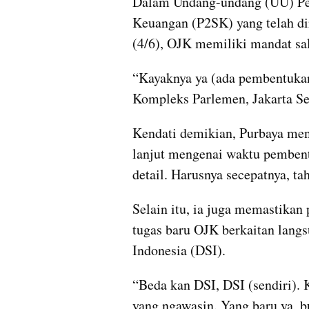
Dalam Undang-undang (UU) Pe
Keuangan (P2SK) yang telah dir
(4/6), OJK memiliki mandat sal
“Kayaknya ya (ada pembentukan 
Kompleks Parlemen, Jakarta Sel
Kendati demikian, Purbaya men
lanjut mengenai waktu pembent
detail. Harusnya secepatnya, ta
Selain itu, ia juga memastikan
tugas baru OJK berkaitan lang
Indonesia (DSI).
“Beda kan DSI, DSI (sendiri). 
yang ngawasin. Yang baru ya, b