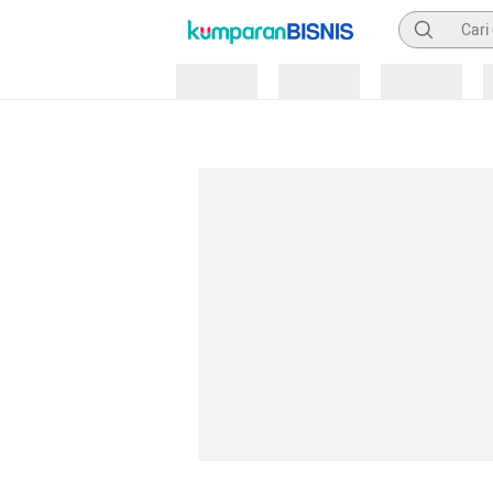
Pencarian
Loading
Loading
Loading