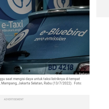
Perbesar
 saat mengisi daya untuk taksi listriknya di tempat 
p, Mampang, Jakarta Selatan, Rabu (13/7/2022).  Foto: 
ADVERTISEMENT