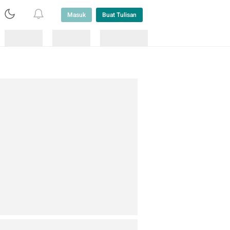
Masuk
Buat Tulisan
Loading
Loading
Lainnya