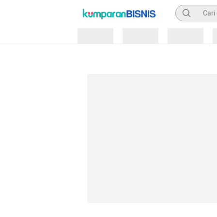
Pencarian
Loading
Loading
Loading