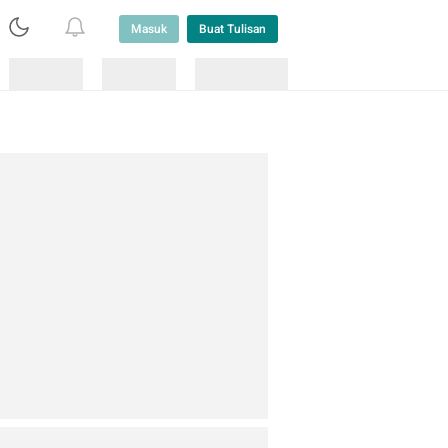
Masuk
Buat Tulisan
Loading
Loading
Lainnya