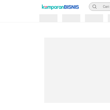
Pencarian
Loading
Loading
Loading