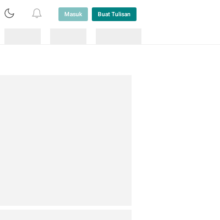
Masuk
Buat Tulisan
Loading
Loading
Lainnya