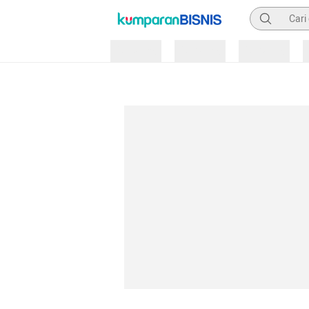
Pencarian
Loading
Loading
Loading