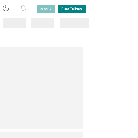
Masuk
Buat Tulisan
Loading
Loading
Lainnya