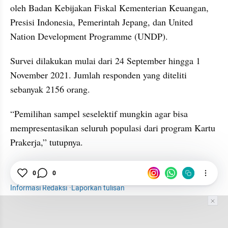
oleh Badan Kebijakan Fiskal Kementerian Keuangan, 
Presisi Indonesia, Pemerintah Jepang, dan United 
Nation Development Programme (UNDP).
Survei dilakukan mulai dari 24 September hingga 1 
November 2021. Jumlah responden yang diteliti 
sebanyak 2156 orang.
“Pemilihan sampel seselektif mungkin agar bisa 
mempresentasikan seluruh populasi dari program Kartu 
Prakerja,” tutupnya.
Pekerja
Penghasilan
Kartu Prakerja
0
0
Informasi Redaksi
·
Laporkan tulisan
Tim Editor
Editor Section