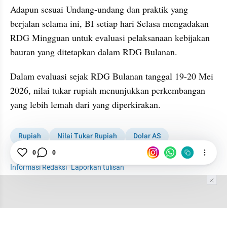
Adapun sesuai Undang-undang dan praktik yang 
berjalan selama ini, BI setiap hari Selasa mengadakan 
RDG Mingguan untuk evaluasi pelaksanaan kebijakan 
bauran yang ditetapkan dalam RDG Bulanan.
Dalam evaluasi sejak RDG Bulanan tanggal 19-20 Mei 
2026, nilai tukar rupiah menunjukkan perkembangan 
yang lebih lemah dari yang diperkirakan.
Rupiah
Nilai Tukar Rupiah
Dolar AS
Suku Bunga
BI Rate
0
0
Informasi Redaksi
·
Laporkan tulisan
Tim Editor
Editor Section