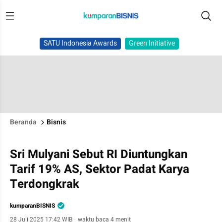
SATU Indonesia Awards
Green Initiative
Beranda
Bisnis
Sri Mulyani Sebut RI Diuntungkan
Tarif 19% AS, Sektor Padat Karya
Terdongkrak
kumparanBISNIS
28 Juli 2025 17:42 WIB
·
waktu baca 4 menit