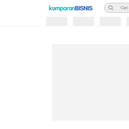
Pencarian
Loading
Loading
Loading