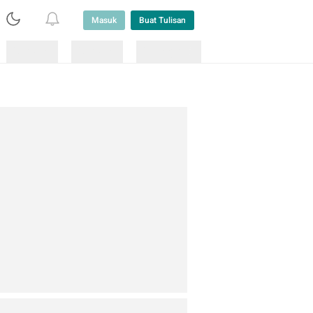
Masuk
Buat Tulisan
Loading
Loading
Lainnya