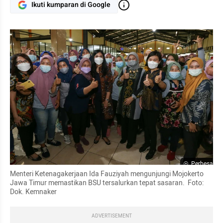
Ikuti kumparan di Google
Perbesar
Menteri Ketenagakerjaan Ida Fauziyah mengunjungi Mojokerto 
Jawa Timur memastikan BSU tersalurkan tepat sasaran.  Foto: 
Dok. Kemnaker
ADVERTISEMENT