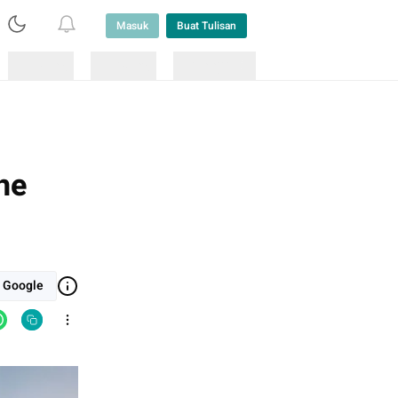
Masuk
Buat Tulisan
Loading
Loading
Lainnya
he
i Google