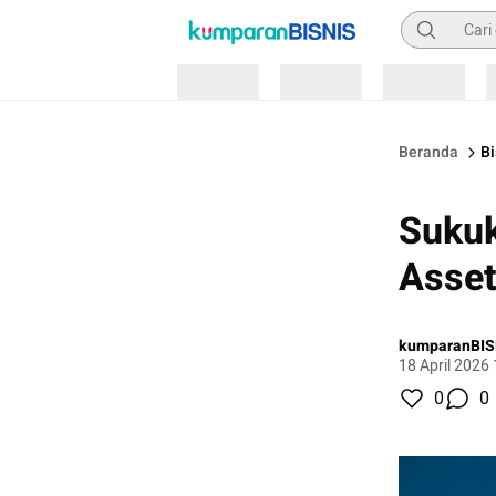
Pencarian
Loading
Loading
Loading
Beranda
Bi
Sukuk
Asse
kumparanBIS
18 April 2026
0
0