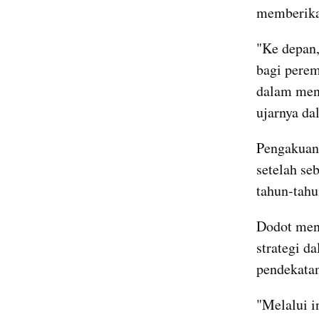
memberika
"Ke depan,
bagi perem
dalam men
ujarnya da
Pengakuan 
setelah se
tahun-tahu
Dodot mena
strategi d
pendekata
"Melalui i