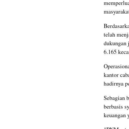
memperluas
masyarakat 
Berdasarka
telah menj
dukungan j
6.165 kec
Operasional
kantor ca
hadirnya p
Sebagian b
berbasis s
keuangan y