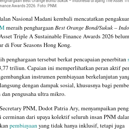
nghargaan Best Orange Bond/Sukuk – Indonesia di ajang The Asset Trip
inance Awards 2026. Foto: PNM.
lan Nasional Madani kembali mencatatkan pengakuan d
M 
meraih penghargaan 
Best Orange Bond/Sukuk – Indo
Asset Triple A Sustainable Finance Awards 2026 belum 
ar di Four Seasons Hong Kong.
 penghargaan tersebut berkat pencapaian penerbitan 
3,77 triliun. Capaian ini memperlihatkan peran aktif pe
gembangkan instrumen pembiayaan berkelanjutan yang
langsung dengan dampak sosial, khususnya bagi pembe
dan pengusaha ultra mikro.
 Secretary PNM, Dodot Patria Ary, menyampaikan peng
i cerminan dari upaya kolektif seluruh insan PNM dala
kan 
pembiayaan 
yang tidak hanya inklusif, tetapi juga 