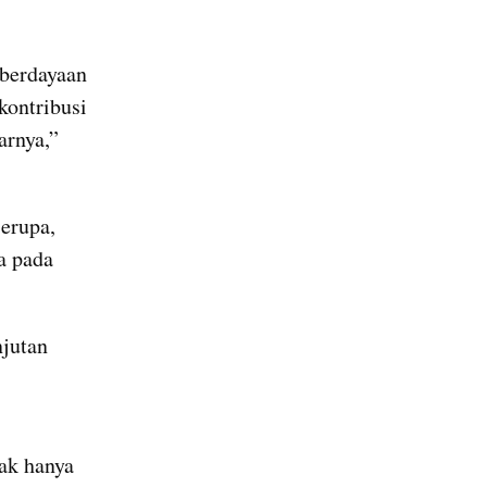
berdayaan 
ontribusi 
rnya,” 
rupa, 
 pada 
jutan 
ak hanya 