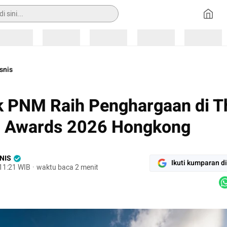
Loading
Loading
Loading
Loading
Loading
snis
 PNM Raih Penghargaan di T
t Awards 2026 Hongkong
NIS
Ikuti kumparan d
 11:21 WIB
·
waktu baca 2 menit