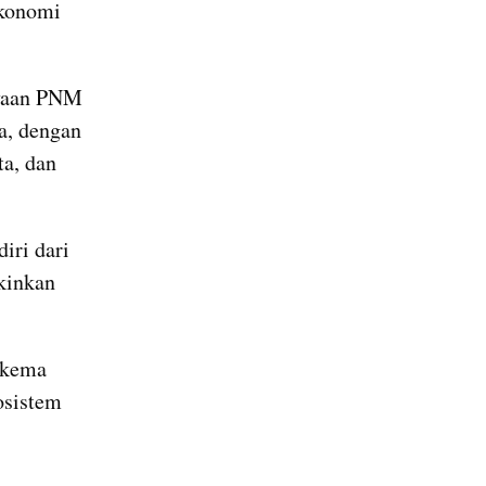
konomi 
yaan PNM 
a, dengan 
a, dan 
ri dari 
inkan 
skema 
sistem 