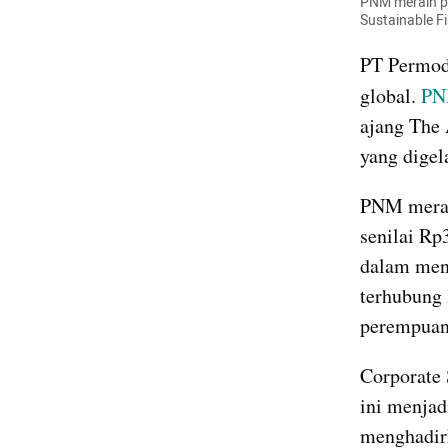
PNM meraih pe
Sustainable F
PT Permoda
global. 
PN
ajang The 
yang digel
PNM meraih
senilai Rp
dalam men
terhubung 
perempuan 
Corporate
ini menjad
menghadir