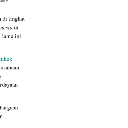
le A 
i tingkat 
nesia
 di 
lama ini 
sukuk 
rusahaan 
 
rdayaan 
hargaan 
m 