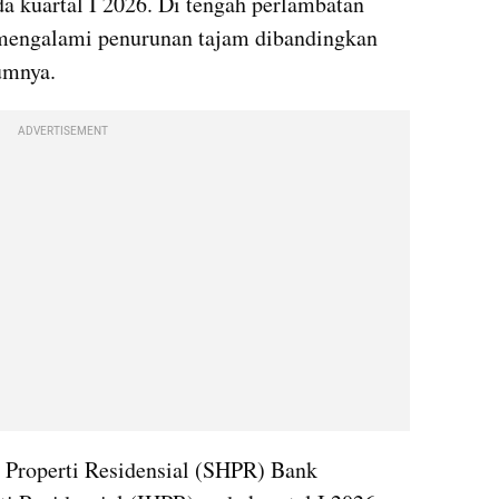
a kuartal I 2026. Di tengah perlambatan 
 mengalami penurunan tajam dibandingkan 
umnya.
ADVERTISEMENT
 Properti Residensial (SHPR) Bank 