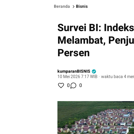
Beranda
Bisnis
Survei BI: Indek
Melambat, Penju
Persen
kumparanBISNIS
10 Mei 2026 7:17 WIB
·
waktu baca 4 men
0
0