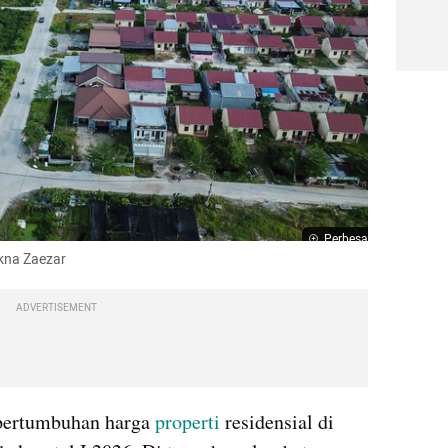
Perbesar
kna Zaezar
ADVERTISEMENT
pertumbuhan harga 
properti
 residensial di 