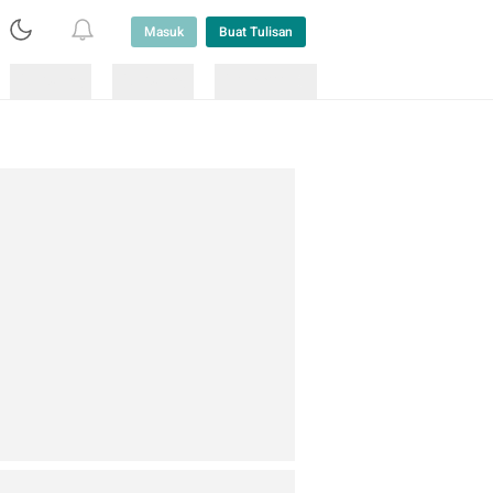
Masuk
Buat Tulisan
Loading
Loading
Lainnya