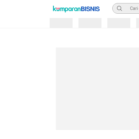
Pencarian
Loading
Loading
Loading