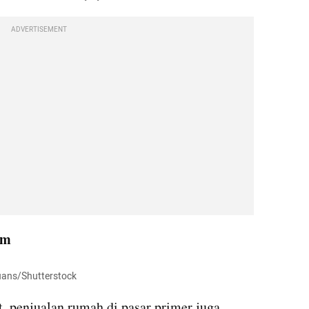
ADVERTISEMENT
am
xuans/Shutterstock
 penjualan rumah di pasar primer juga 