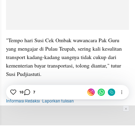
"Tempo hari Susi Cek Ombak wawancara Pak Guru 
yang mengajar di Pulau Teupah, sering kali kesulitan 
transport kadang-kadang uangnya tidak cukup dari 
kementerian bayar transportasi, tolong diantar," tutur 
Susi Pudjiastuti.
Susi Pudjiastuti
Kapal
Nelayan
Sektor Riil
10
7
Informasi Redaksi
·
Laporkan tulisan
Tim Editor
Editor Section