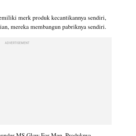
miliki merk produk kecantikannya sendiri, 
an, mereka membangun pabriknya sendiri.
ADVERTISEMENT
ounder MS Glow For Men. Produknya 