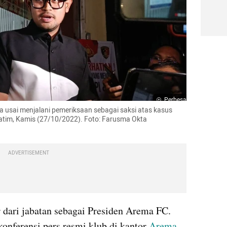
Perbesar
usai menjalani pemeriksaan sebagai saksi atas kasus 
atim, Kamis (27/10/2022). Foto: Farusma Okta 
ADVERTISEMENT
 dari jabatan sebagai Presiden Arema FC. 
nferensi pers resmi klub di kantor 
Arema 