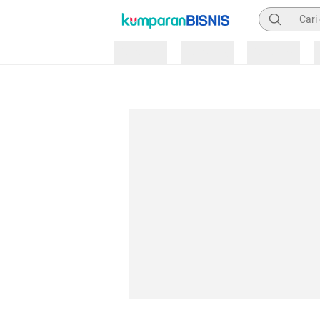
Pencarian
Loading
Loading
Loading