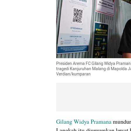
Presiden Arema FC Gilang Widya Pramana 
tragedi Kanjuruhan Malang di Mapolda J
Verdian/kumparan
Gilang Widya Pramana
 mundur
Langkah itu diumumkan lewat ko