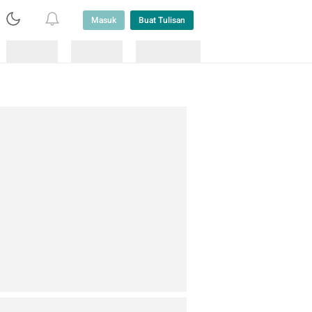
Masuk
Buat Tulisan
Loading
Loading
Lainnya