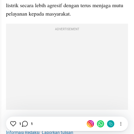
listrik secara lebih agresif dengan terus menjaga mutu 
pelayanan kepada masyarakat.
ADVERTISEMENT
ESDM
Tarif Listrik
Listrik
Energi
1
1
Informasi Redaksi
·
Laporkan tulisan