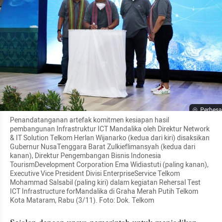
Perbesa
Penandatanganan artefak komitmen kesiapan hasil 
pembangunan Infrastruktur ICT Mandalika oleh Direktur Network 
& IT Solution Telkom Herlan Wijanarko (kedua dari kiri) disaksikan 
Gubernur NusaTenggara Barat Zulkieflimansyah (kedua dari 
kanan), Direktur Pengembangan Bisnis Indonesia 
TourismDevelopment Corporation Ema Widiastuti (paling kanan), 
Executive Vice President Divisi EnterpriseService Telkom 
Mohammad Salsabil (paling kiri) dalam kegiatan Rehersal Test 
ICT Infrastructure forMandalika di Graha Merah Putih Telkom 
Kota Mataram, Rabu (3/11). Foto: Dok. Telkom
Sejalan dengan upaya pemerintah untuk menjadikan 