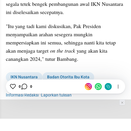
segala tetek bengek pembangunan awal IKN Nusantara 
ini diselesaikan secepatnya. 
"Itu yang tadi kami diskusikan, Pak Presiden 
menyampaikan arahan sesegera mungkin 
mempersiapkan ini semua, sehingga nanti kita tetap 
akan menjaga target 
on the track
 yang akan kita 
canangkan 2024," tutur Bambang. 
IKN Nusantara
Badan Otorita Ibu Kota
Infrastruktur
IKN
Ibu Kota Baru
0
0
Informasi Redaksi
·
Laporkan tulisan
Tim Editor
Editor Section