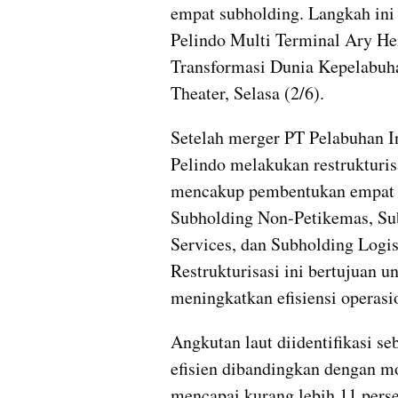
empat subholding. Langkah ini
Pelindo Multi Terminal Ary Hen
Transformasi Dunia Kepelabuha
Theater, Selasa (2/6).
Setelah merger PT Pelabuhan In
Pelindo melakukan restrukturisa
mencakup pembentukan empat s
Subholding Non-Petikemas, Su
Services, dan Subholding Logis
Restrukturisasi ini bertujuan u
meningkatkan efisiensi operasi
Angkutan laut diidentifikasi s
efisien dibandingkan dengan moda
mencapai kurang lebih 11 perse