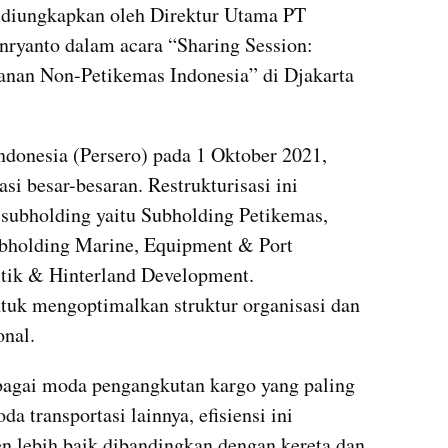
 diungkapkan oleh Direktur Utama PT 
ryanto dalam acara “Sharing Session: 
nan Non-Petikemas Indonesia” di Djakarta 
donesia (Persero) pada 1 Oktober 2021, 
si besar-besaran. Restrukturisasi ini 
ubholding yaitu Subholding Petikemas, 
bholding Marine, Equipment & Port 
tik & Hinterland Development. 
ntuk mengoptimalkan struktur organisasi dan 
onal.
ebagai moda pengangkutan kargo yang paling 
 transportasi lainnya, efisiensi ini 
n lebih baik dibandingkan dengan kereta dan 