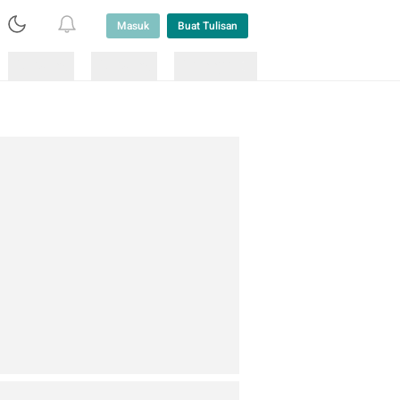
Masuk
Buat Tulisan
Loading
Loading
Lainnya