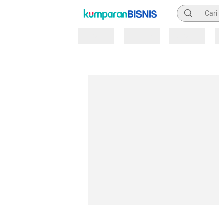
Pencarian
Loading
Loading
Loading