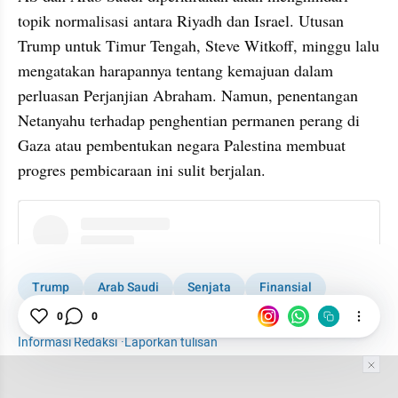
topik normalisasi antara Riyadh dan Israel. Utusan 
Trump untuk Timur Tengah, Steve Witkoff, minggu lalu 
mengatakan harapannya tentang kemajuan dalam 
perluasan Perjanjian Abraham. Namun, penentangan 
Netanyahu terhadap penghentian permanen perang di 
Gaza atau pembentukan negara Palestina membuat 
progres pembicaraan ini sulit berjalan.
instagram embed
Trump
Arab Saudi
Senjata
Finansial
Qatar
0
0
Informasi Redaksi
·
Laporkan tulisan
Tim Editor
Editor Section