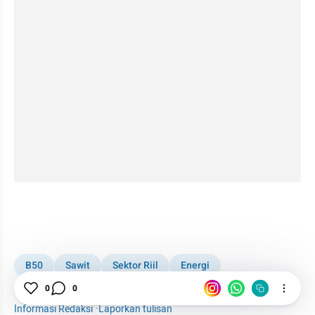
instagram embed
B50
Sawit
Sektor Riil
Energi
Green Energy
Biodiesel
ESDM
0
0
Informasi Redaksi
·
Laporkan tulisan