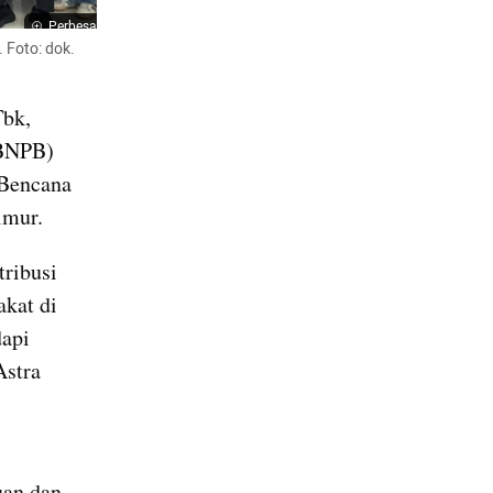
Perbesar
Foto: dok. 
bk, 
BNPB) 
Bencana 
imur.
ribusi 
kat di 
api 
stra 
an dan 