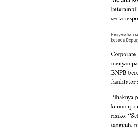
keterampil
serta resp
Penyerahan ci
kepada Deputy
Corporate 
menyampai
BNPB beru
fasilitato
Pihaknya p
kemampuan 
risiko. “S
tangguh, m