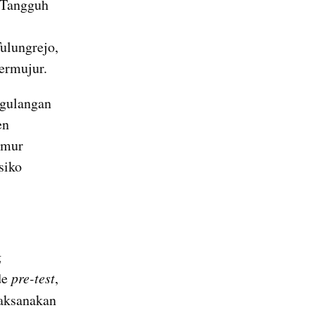
 Tangguh 
lungrejo, 
ermujur.
gulangan 
n 
mur 
iko 
 
e 
pre-test
, 
aksanakan 