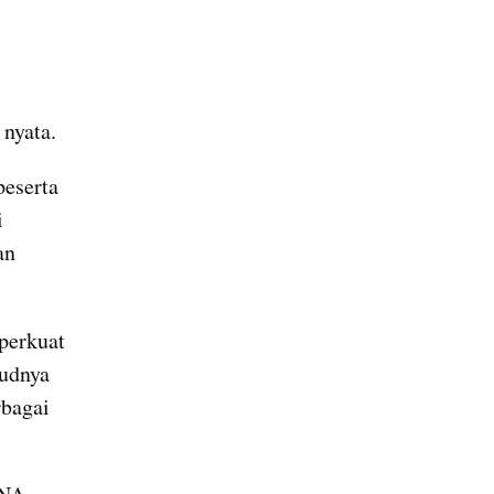
nyata.
eserta 
 
n 
perkuat 
udnya 
bagai 