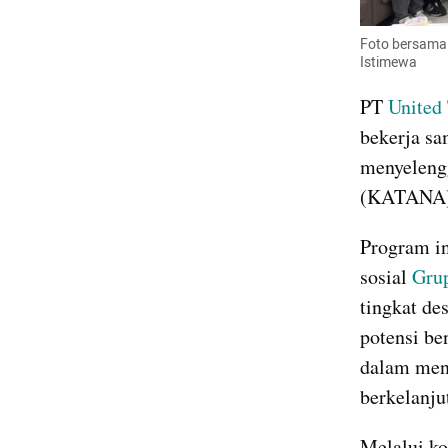
Foto bersama 
Istimewa
PT 
United 
bekerja s
menyeleng
(KATANA) 
Program in
sosial 
Grup
tingkat de
potensi be
dalam men
berkelanju
Melalui ko