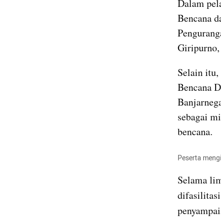
Dalam pela
Bencana da
Penguranga
Giripurno,
Selain itu
Bencana D
Banjarnega
sebagai mi
bencana.
Peserta mengi
Selama lim
difasilita
penyampaia