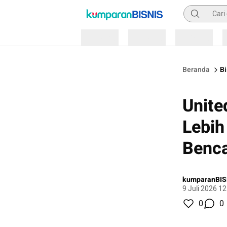
Pencarian
Loading
Loading
Loading
Beranda
Bi
Unite
Lebih
Benc
kumparanBIS
9 Juli 2026 1
0
0