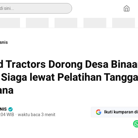
Loading
Loading
Loading
Loading
Loading
snis
d Tractors Dorong Desa Bina
 Siaga lewat Pelatihan Tangg
ana
NIS
Ikuti kumparan d
2:04 WIB
·
waktu baca 3 menit