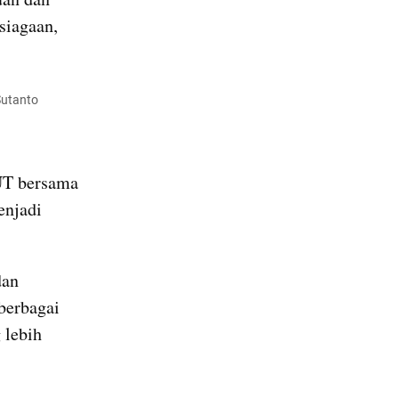
siagaan, 
utanto 
T bersama 
njadi 
an 
erbagai 
lebih 