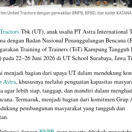
tim United Tractors dengan perwakilan BNPB, BPBD, dan kader KATANA. 
Tractors
 Tbk (UT), anak usaha PT Astra International T
ama dengan Badan Nasional Penanggulangan Bencana (
garakan Training of Trainers (ToT) Kampung Tangguh 
pada 22–26 Juni 2026 di UT School Surabaya, Jawa T
i menjadi bagian dari upaya UT dalam mendukung kont
 Astra
, khususnya melalui penguatan kapasitas masyara
sa agar lebih siap, tanggap, dan mandiri dalam menghad
ncana. Termasuk, menjadi bagian dari komitmen Grup A
dukung pembangunan masyarakat yang tangguh dan 
tan.
laborasi dengan 
BNPB
, para peserta dibekali pengetahu