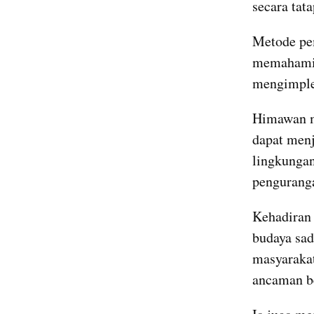
secara tat
Metode pem
memahami k
mengimplem
Himawan me
dapat menj
lingkungan
penguranga
Kehadiran 
budaya sad
masyarakat
ancaman b