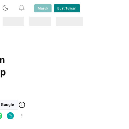
Masuk
Buat Tulisan
Loading
Loading
Lainnya
an
ap
i Google