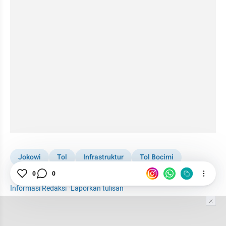
Jokowi
Tol
Infrastruktur
Tol Bocimi
0
0
Jalan Tol Bocimi
Informasi Redaksi
·
Laporkan tulisan
Tim Editor
Editor Section