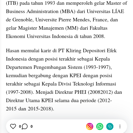
(ITB) pada tahun 1993 dan memperoleh gelar Master of 
Business Administration (MBA) dari Universitas LÍAE 
de Grenoble, Universite Pierre Mendes, France, dan 
gelar Magister Manajemen (MM) dari Fakultas 
Ekonomi Universitas Indonesia di tahun 2008.
Hasan memulai karir di PT Kliring Depositori Efek 
Indonesia dengan posisi terakhir sebagai Kepala 
Departemen Pengembangan Sistem (1993-1997), 
kemudian bergabung dengan KPEI dengan posisi 
terakhir sebagai Kepala Divisi Teknologi Informasi 
(1997-2008). Menjadi Direktur PHEI (20082012) dan 
Direktur Utama KPEI selama dua periode (2012-
2015 dan 2015-2018).
OJK
DPR
Dewan Komisioner OJK
Finansial
0
0