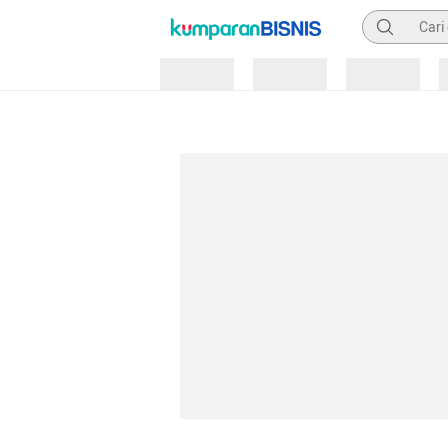
Pencarian
Loading
Loading
Loading