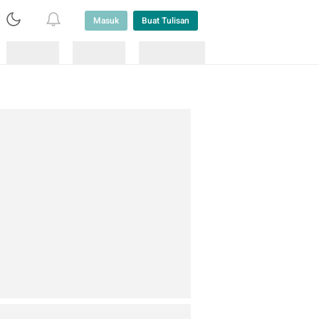
Masuk
Buat Tulisan
Loading
Loading
Lainnya