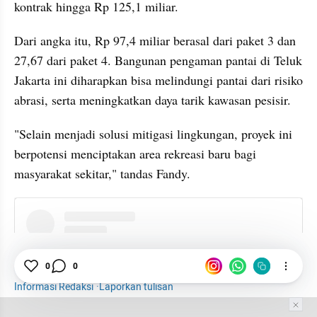
kontrak hingga Rp 125,1 miliar.
Dari angka itu, Rp 97,4 miliar berasal dari paket 3 dan 
27,67 dari paket 4. Bangunan pengaman pantai di Teluk 
Jakarta ini diharapkan bisa melindungi pantai dari risiko 
abrasi, serta meningkatkan daya tarik kawasan pesisir.
"Selain menjadi solusi mitigasi lingkungan, proyek ini 
berpotensi menciptakan area rekreasi baru bagi 
masyarakat sekitar," tandas Fandy.
instagram embed
Waskita Beton
WSBP
Banjir
Infrastruktur
0
0
Informasi Redaksi
·
Laporkan tulisan
Tim Editor
Editor Section