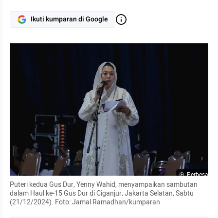
Ikuti kumparan di Google
Perbesar
Puteri kedua Gus Dur, Yenny Wahid, menyampaikan sambutan 
dalam Haul ke-15 Gus Dur di Ciganjur, Jakarta Selatan, Sabtu 
(21/12/2024). Foto: Jamal Ramadhan/kumparan