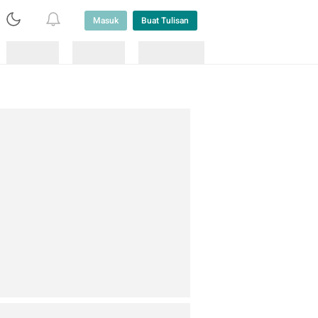
Masuk
Buat Tulisan
Loading
Loading
Lainnya