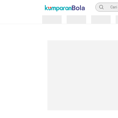
Pencarian
Loading
Loading
Loading