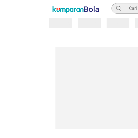
Pencarian
Loading
Loading
Loading