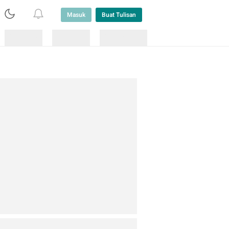
Masuk
Buat Tulisan
Loading
Loading
Lainnya