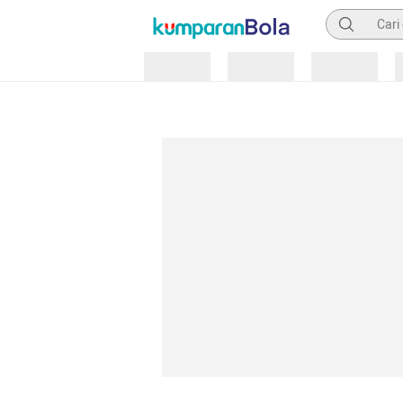
Pencarian
Loading
Loading
Loading