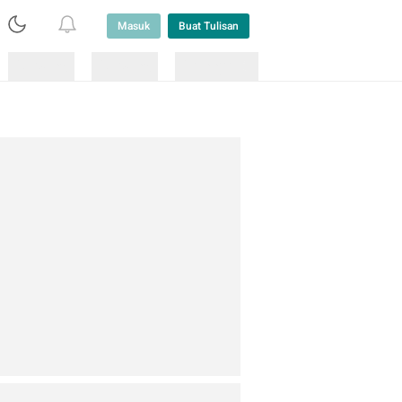
Masuk
Buat Tulisan
Loading
Loading
Lainnya