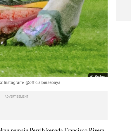
Perbesar
to: Instagram/ @officialpersebaya
ADVERTISEMENT
kan pemain Persib kepada Francisco Rivera. 