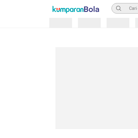
Pencarian
Loading
Loading
Loading