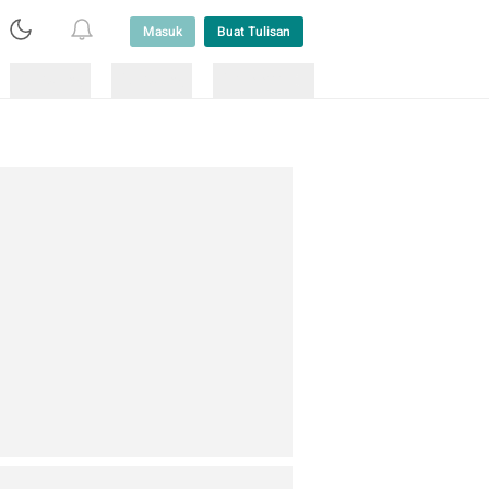
Masuk
Buat Tulisan
Loading
Loading
Lainnya