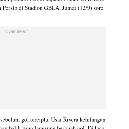
n Persib di Stadion GBLA, Jumat (12/9) sore 
ADVERTISEMENT
 sebelum gol tercipta. Usai Rivera kehilangan 
an balik yang langsung berbuah gol. Di laga 