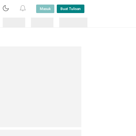
Masuk
Buat Tulisan
Loading
Loading
Lainnya