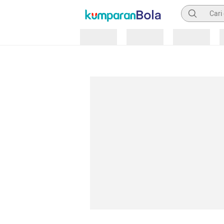
Pencarian
Loading
Loading
Loading