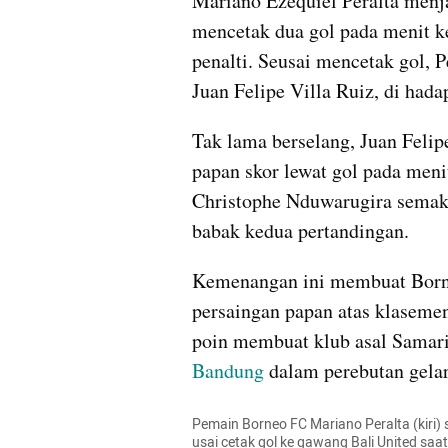
Mariano Ezequiel Peralta menj
mencetak dua gol pada menit k
penalti. Seusai mencetak gol, P
Juan Felipe Villa Ruiz, di had
Tak lama berselang, Juan Felip
papan skor lewat gol pada menit
Christophe Nduwarugira semak
babak kedua pertandingan.
Kemenangan ini membuat Borne
persaingan papan atas klaseme
poin membuat klub asal Samari
Bandung
 dalam perebutan gelar
Pemain Borneo FC Mariano Peralta (kiri) s
usai cetak gol ke gawang Bali United saa