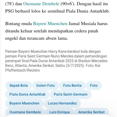
(78') dan 
Ousmane Dembele
 (90+6'). Dengan hasil itu 
PSG berhasil lolos ke semifinal Piala Dunia Antarklub.
Bintang muda 
Bayern Muenchen
 Jamal Musiala harus 
ditandu keluar setelah mendapatkan cedera patah 
engekl dan terancam absen lama.
Pemain Bayern Muenchen Harry Kane berebut bola dengan 
pemain Paris Saint Germain Nuno Mendes dalam pertandingan 
perempat final Piala Dunia Antarklub 2025 di Stadion Mercedes-
Benz, Atlanta, Amerika Serikat, Sabtu (5/7/2025). Foto: Kai 
Pfaffenbach/Reuters
Sepak Bola
Galeri Foto
Foto Berita
Foto
Piala Dunia Antarklub
Paris Saint-Germain
Bayern Muenchen
Lucas Hernandez
Ousmane Dembele
Luis Enrique
Amerika Serikat