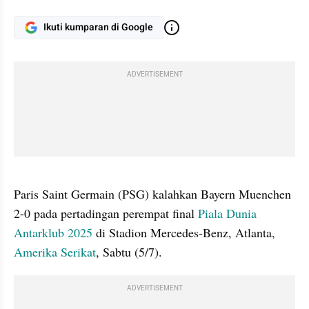
Ikuti kumparan di Google
ADVERTISEMENT
gallery figure
Paris Saint Germain (PSG) kalahkan Bayern Muenchen 
2-0 pada pertadingan perempat final 
Piala Dunia 
Antarklub 2025
 di Stadion Mercedes-Benz, Atlanta, 
Amerika Serikat
, Sabtu (5/7).
ADVERTISEMENT