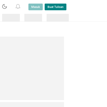
Masuk
Buat Tulisan
Loading
Loading
Lainnya