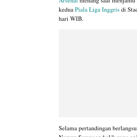
Arsenal 
menang saat menjamu 
kedua 
Piala Liga Inggris
 di St
hari WIB.
Selama pertandingan berlangsun