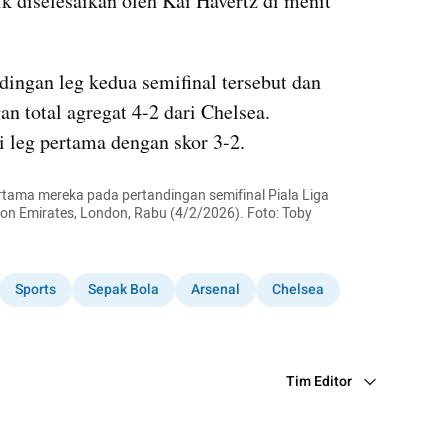
Namun Serangan balik yang apik diselesaikan oleh Kai Havertz di menit 
ingan leg kedua semifinal tersebut dan 
total agregat 4-2 dari Chelsea. 
 leg pertama dengan skor 3-2.
rtama mereka pada pertandingan semifinal Piala Liga 
ion Emirates, London, Rabu (4/2/2026). Foto: Toby 
Sports
Sepak Bola
Arsenal
Chelsea
Tim Editor
Editor Section