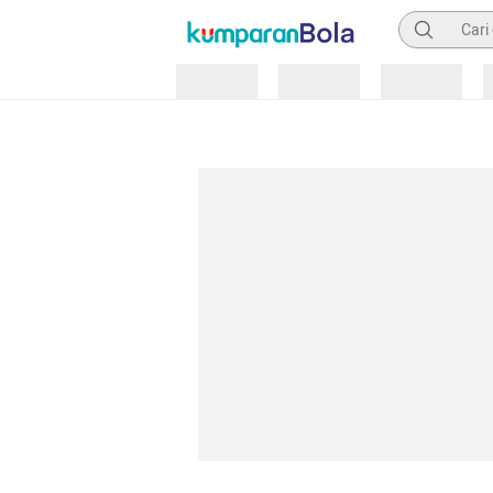
Pencarian
Loading
Loading
Loading