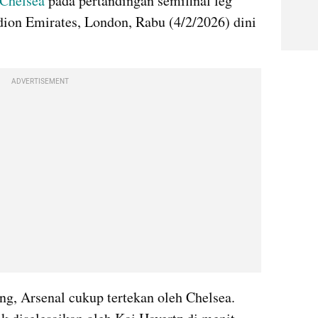
Chelsea 
pada pertandingan semifinal leg 
adion Emirates, London, Rabu (4/2/2026) dini 
ADVERTISEMENT
g, Arsenal cukup tertekan oleh Chelsea. 