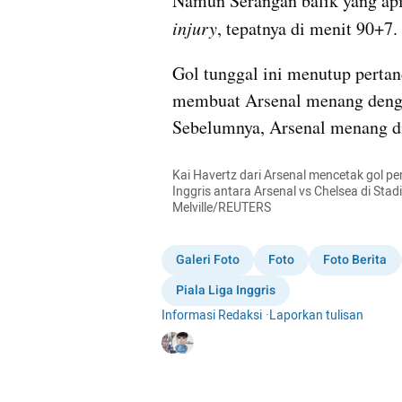
injury
, tepatnya di menit 90+7.
Gol tunggal ini menutup pertand
membuat Arsenal menang dengan 
Sebelumnya, Arsenal menang di
Kai Havertz dari Arsenal mencetak gol pe
Inggris antara Arsenal vs Chelsea di Stad
Melville/REUTERS
Galeri Foto
Foto
Foto Berita
Piala Liga Inggris
Informasi Redaksi
·
Laporkan tulisan