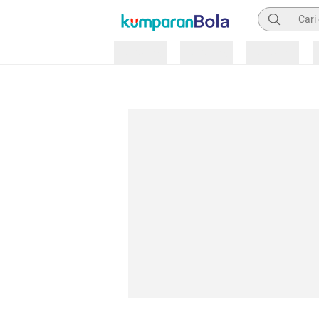
Pencarian
Loading
Loading
Loading