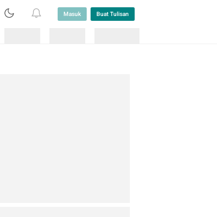
Masuk
Buat Tulisan
Loading
Loading
Lainnya