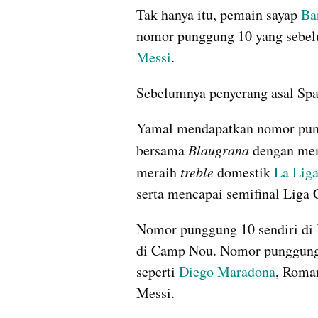
Tak hanya itu, pemain sayap 
Ba
nomor punggung 10 yang sebelu
Messi
. 
Sebelumnya penyerang asal Sp
Yamal mendapatkan nomor pung
bersama 
Blaugrana
 dengan men
meraih 
treble
 domestik 
La Lig
serta mencapai semifinal Liga
Nomor punggung 10 sendiri di 
di Camp Nou. Nomor punggung 
seperti 
Diego Maradona
, Romar
Messi.