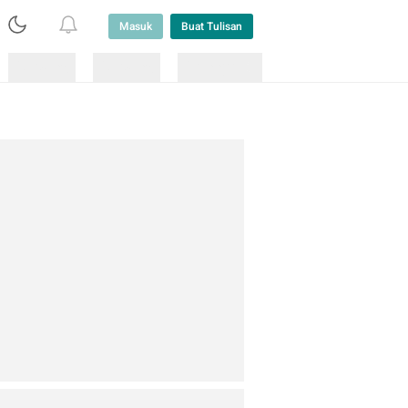
Masuk
Buat Tulisan
Loading
Loading
Lainnya