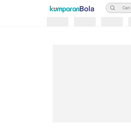
Pencarian
Loading
Loading
Loading