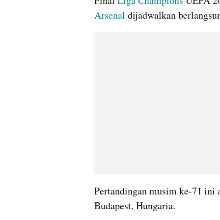
Final 
Liga Champions
 UEFA 20
Arsenal 
dijadwalkan berlangsu
Pertandingan musim ke-71 ini a
Budapest, Hungaria.