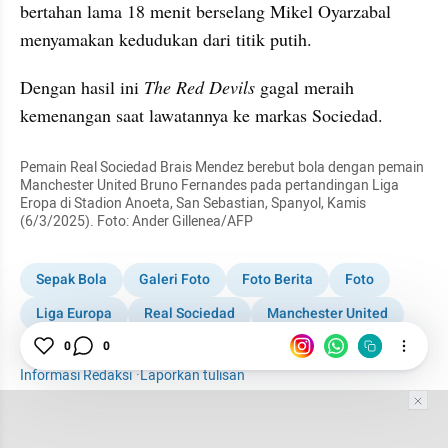
bertahan lama 18 menit berselang Mikel Oyarzabal 
menyamakan kedudukan dari titik putih.
Dengan hasil ini 
The Red Devils 
gagal meraih 
kemenangan saat lawatannya ke markas Sociedad.
Pemain Real Sociedad Brais Mendez berebut bola dengan pemain 
Manchester United Bruno Fernandes pada pertandingan Liga 
Eropa di Stadion Anoeta, San Sebastian, Spanyol, Kamis 
(6/3/2025). Foto: Ander Gillenea/AFP
Sepak Bola
Galeri Foto
Foto Berita
Foto
Liga Europa
Real Sociedad
Manchester United
Joshua Zirkzee
0
0
Spanyol
Internasional
Informasi Redaksi
·
Laporkan tulisan
Tim Editor
Editor Section