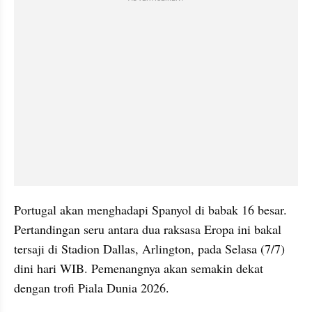
Portugal akan menghadapi Spanyol di babak 16 besar. 
Pertandingan seru antara dua raksasa Eropa ini bakal 
tersaji di Stadion Dallas, Arlington, pada Selasa (7/7) 
dini hari WIB. Pemenangnya akan semakin dekat 
dengan trofi Piala Dunia 2026.