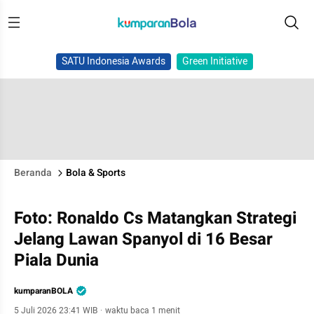
SATU Indonesia Awards
Green Initiative
Beranda
Bola & Sports
Foto: Ronaldo Cs Matangkan Strategi
Jelang Lawan Spanyol di 16 Besar
Piala Dunia
kumparanBOLA
5 Juli 2026 23:41 WIB
·
waktu baca 1 menit