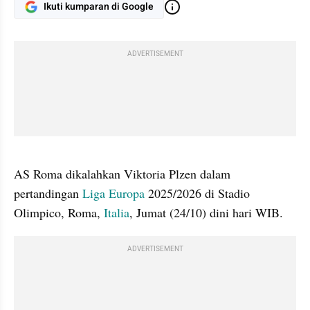
Ikuti kumparan di Google
ADVERTISEMENT
gallery figure
AS Roma dikalahkan Viktoria Plzen dalam 
pertandingan 
Liga Europa
 2025/2026 di Stadio 
Olimpico, Roma, 
Italia
, Jumat (24/10) dini hari WIB.
ADVERTISEMENT