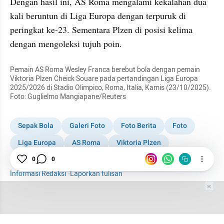
Dengan hasil ini, AS Roma mengalami kekalahan dua 
kali beruntun di Liga Europa dengan terpuruk di 
peringkat ke-23. Sementara Plzen di posisi kelima 
dengan mengoleksi tujuh poin.
Pemain AS Roma Wesley Franca berebut bola dengan pemain 
Viktoria Plzen Cheick Souare pada pertandingan Liga Europa 
2025/2026 di Stadio Olimpico, Roma, Italia, Kamis (23/10/2025). 
Foto: Guglielmo Mangiapane/Reuters
Sepak Bola
Galeri Foto
Foto Berita
Foto
Liga Europa
AS Roma
Viktoria Plzen
Paulo Dybala
0
0
Italia
Informasi Redaksi
·
Laporkan tulisan
Tim Editor
Editor Section