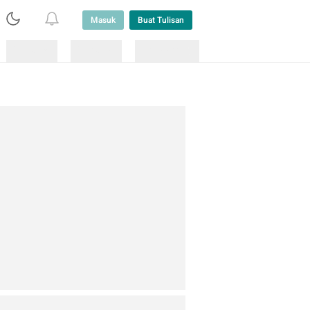
Masuk
Buat Tulisan
Loading
Loading
Lainnya