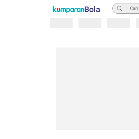
Pencarian
Loading
Loading
Loading